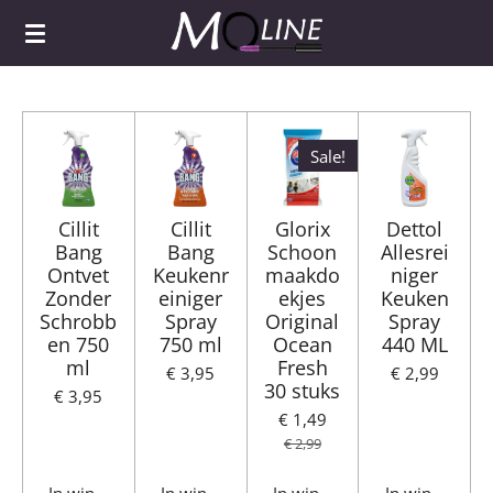
Ga
direct
naar
de
hoofdinhoud
Sale!
Cillit
Cillit
Glorix
Dettol
Bang
Bang
Schoon
Allesrei
Ontvet
Keukenr
maakdo
niger
Zonder
einiger
ekjes
Keuken
Schrobb
Spray
Original
Spray
en 750
750 ml
Ocean
440 ML
ml
Fresh
€ 3,95
€ 2,99
30 stuks
€ 3,95
€ 1,49
€ 2,99