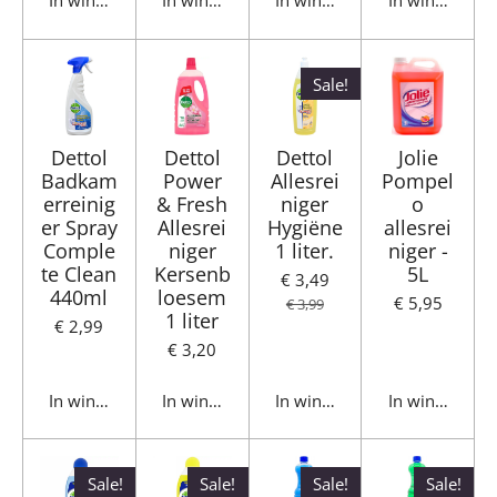
In winkelwagen
In winkelwagen
In winkelwagen
In winkelwag
Sale!
Dettol
Dettol
Dettol
Jolie
Badkam
Power
Allesrei
Pompel
erreinig
& Fresh
niger
o
er Spray
Allesrei
Hygiëne
allesrei
Comple
niger
1 liter.
niger -
te Clean
Kersenb
5L
€ 3,49
440ml
loesem
€ 5,95
€ 3,99
1 liter
€ 2,99
€ 3,20
In winkelwagen
In winkelwagen
In winkelwagen
In winkelwag
Sale!
Sale!
Sale!
Sale!