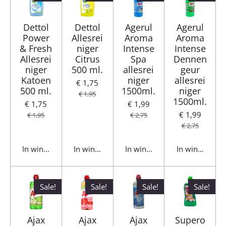
Dettol
Dettol
Agerul
Agerul
Power
Allesrei
Aroma
Aroma
& Fresh
niger
Intense
Intense
Allesrei
Citrus
Spa
Dennen
niger
500 ml.
allesrei
geur
Katoen
niger
allesrei
€ 1,75
500 ml.
1500ml.
niger
€ 1,95
1500ml.
€ 1,75
€ 1,99
€ 1,99
€ 1,95
€ 2,75
€ 2,75
In winkelwagen
In winkelwagen
In winkelwagen
In winkelwag
Sale!
Sale!
Sale!
Sale!
Ajax
Ajax
Ajax
Supero