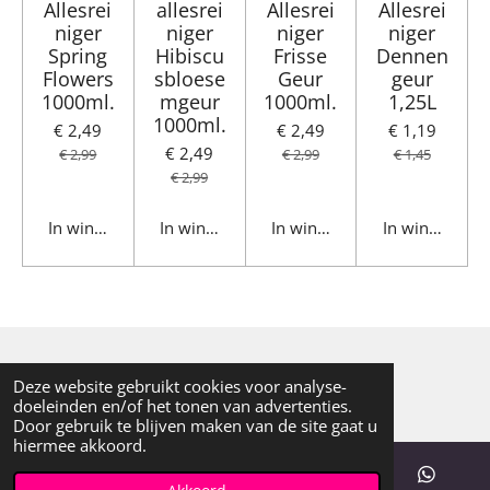
Allesrei
allesrei
Allesrei
Allesrei
niger
niger
niger
niger
Spring
Hibiscu
Frisse
Dennen
Flowers
sbloese
Geur
geur
1000ml.
mgeur
1000ml.
1,25L
1000ml.
€ 2,49
€ 2,49
€ 1,19
€ 2,49
€ 2,99
€ 2,99
€ 1,45
€ 2,99
In winkelwagen
In winkelwagen
In winkelwagen
In winkelwag
© 2024
Moline.nl
Deze website gebruikt cookies voor analyse-
doeleinden en/of het tonen van advertenties.
Door gebruik te blijven maken van de site gaat u
hiermee akkoord.