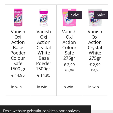
Sale!
Sale!
Vanish
Vanish
Vanish
Vanish
Oxi
Oxi
Oxi
Oxi
Action
Action
Action
Action
Base
Crystal
Colour
Crystal
Poeder
White
Safe
White
Colour
Base
275gr
275gr
Safe
Poeder
€ 2,99
€ 2,99
1500 gr
1500gr.
€ 3,99
€ 4,50
€ 14,95
€ 14,95
In winkelwagen
In winkelwagen
In winkelwagen
In winkelwag
Deze website gebruikt cookies voor analyse-