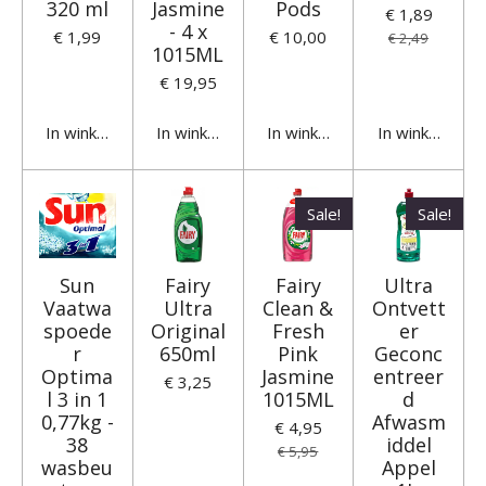
320 ml
Jasmine
Pods
€ 1,89
- 4 x
€ 1,99
€ 10,00
€ 2,49
1015ML
€ 19,95
In winkelwagen
In winkelwagen
In winkelwagen
In winkelwage
Sale!
Sale!
Sun
Fairy
Fairy
Ultra
Vaatwa
Ultra
Clean &
Ontvett
spoede
Original
Fresh
er
r
650ml
Pink
Geconc
Optima
Jasmine
entreer
€ 3,25
l 3 in 1
1015ML
d
0,77kg -
Afwasm
€ 4,95
38
iddel
€ 5,95
wasbeu
Appel