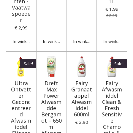
rten -
1L.
Vaatwa
€ 1,99
spoede
€ 2,29
r
€ 2,99
In winkelwagen
In winkelwagen
In winkelwagen
In winkelwage
Sale!
Sale!
Ultra
Dreft
Fairy
Fairy
Ontvett
Max
Granaat
Afwasm
er
Power
appel
iddel
Geconc
Afwasm
Afwasm
Clean &
entreer
iddel
iddel
Fresh
d
Bergam
600ml
Sensitiv
Afwasm
ot – 650
e
€ 2,90
iddel
ml
Chamo