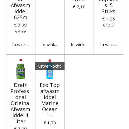
Afwasm
s. 5
€ 2,10
iddel
Stuks
625m
€ 1,25
€ 3,99
€ 1,50
€ 4,99
In winkelwagen
In winkelwagen
In winkelwagen
In winkelwage
Uitverkocht
Dreft
Eco Top
Professi
afwasm
onal
iddel
Original
Marine
Afwasm
Ocean
iddel 1
1L.
liter
€ 1,79
€ 3,99