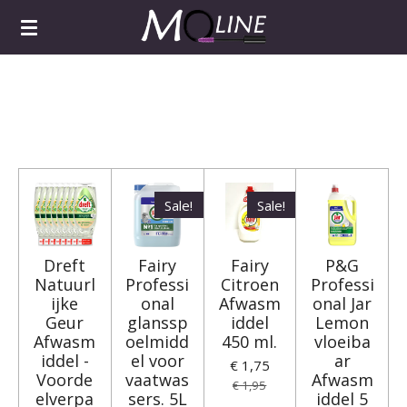
Ga
direct
naar
de
hoofdinhoud
Sale!
Sale!
Dreft
Fairy
Fairy
P&G
Natuurl
Professi
Citroen
Professi
ijke
onal
Afwasm
onal Jar
Geur
glanssp
iddel
Lemon
Afwasm
oelmidd
450 ml.
vloeiba
iddel -
el voor
ar
€ 1,75
Voorde
vaatwas
Afwasm
€ 1,95
elverpa
sers. 5L
iddel 5