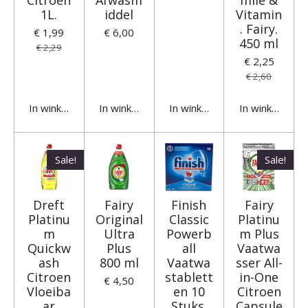
Citroen
Afwasm
mile &
1L.
iddel
Vitamin
. Fairy.
€ 1,99
€ 6,00
450 ml
€ 2,29
€ 2,25
€ 2,60
In winkelwagen
In winkelwagen
In winkelwagen
In winkelwage
Sale!
Sale!
Dreft
Fairy
Finish
Fairy
Platinu
Original
Classic
Platinu
m
Ultra
Powerb
m Plus
Quickw
Plus
all
Vaatwa
ash
800 ml
Vaatwa
sser All-
Citroen
stablett
in-One
€ 4,50
Vloeiba
en 10
Citroen
ar
Stuks.
Capsule