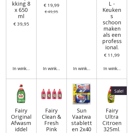
kking 8
L -
€ 19,99
x 650
Keuken
€ 49,95
ml
s
schoon
€ 39,95
maken
als een
profess
ional.
€ 11,99
In winkelwagen
In winkelwagen
In winkelwagen
In winkelwage
Sale!
Fairy
Fairy
Sun
Fairy
Original
Clean &
Vaatwa
Ultra
Afwasm
Fresh
stablett
Citroen
iddel
Pink
en 2x40
325ml.