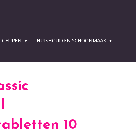
GEUREN
HUISHOUD EN SCHOONMAAK
assic
l
abletten 10