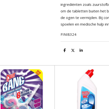
ingrediënten zoals zuurstofb
om de tabletten buiten het 
de ogen te vermijden. Bij co
spoelen en medische hulp in
FINI8324
D
D
S
e
e
h
l
e
a
e
l
r
n
e