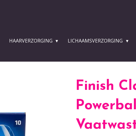
HAARVERZORGING
LICHAAMSVERZORGING
Finish Cl
Powerbal
Vaatwast