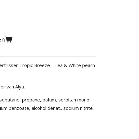
en
rfrisser Tropic Breeze - Tea & White peach
ver van Alya.
 isobutane, propane, pafum, sorbitan mono
ium benzoate, alcohol denat., sodium nitrite.