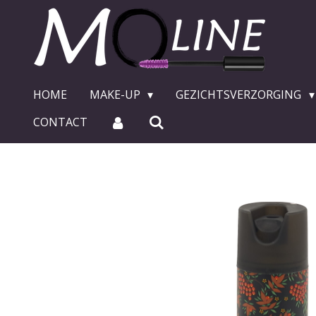
Ga
direct
naar
de
hoofdinhoud
HOME
MAKE-UP
GEZICHTSVERZORGING
CONTACT