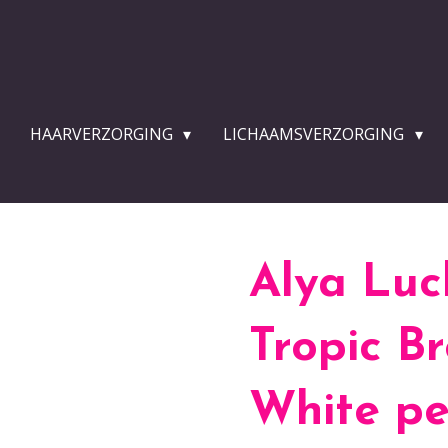
HAARVERZORGING
LICHAAMSVERZORGING
Alya Luc
Tropic B
White p