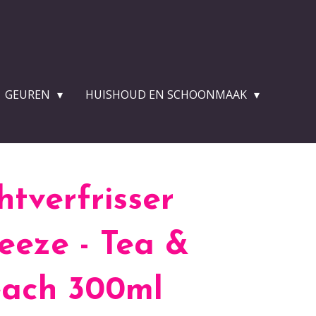
GEUREN
HUISHOUD EN SCHOONMAAK
htverfrisser
reeze - Tea &
each 300ml