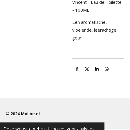
Vincent - Eau de Toilette
- 100ML
Een aromatische,
vloeiende, leerachtige
geur.
D
D
S
D
e
e
h
e
l
e
a
l
e
l
r
e
n
e
n
© 2024
Moline.nl
Deze website gebruikt cookies voor analyse-