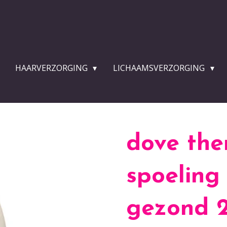
HAARVERZORGING
LICHAAMSVERZORGING
dove the
spoeling
gezond 