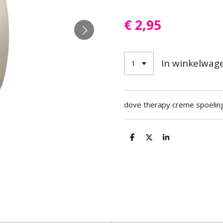
€ 2,95
In winkelwag
dove therapy creme spoelin
D
D
S
e
e
h
l
e
a
e
l
r
n
e