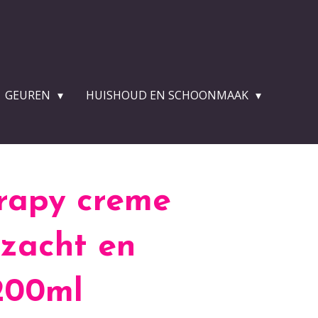
GEUREN
HUISHOUD EN SCHOONMAAK
rapy creme
 zacht en
200ml