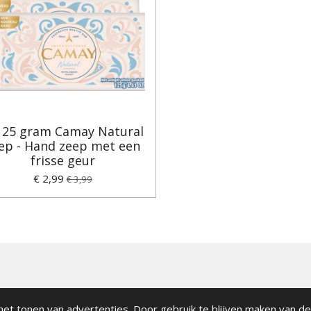
125 gram Camay Natural
ep - Hand zeep met een
frisse geur
€ 2,99
€ 3,99
et tonen van advertenties. Door gebruik te blijven maken van de