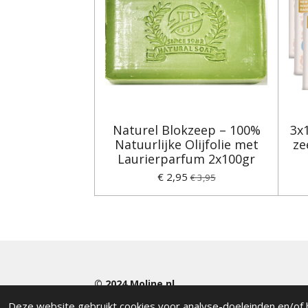
Naturel Blokzeep – 100%
3x
Natuurlijke Olijfolie met
ze
Laurierparfum 2x100gr
€ 2,95
€ 3,95
© 2024
Moline.nl
Deze website gebruikt cookies voor analyse-doeleinden en/of h