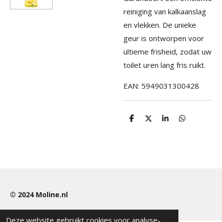
reiniging van kalkaanslag
en vlekken. De unieke
geur is ontworpen voor
ultieme frisheid, zodat uw
toilet uren lang fris ruikt.
EAN: 5949031300428
D
D
S
D
e
e
h
e
l
e
a
l
e
l
r
e
n
e
n
© 2024
Moline.nl
Deze website gebruikt cookies voor analyse-