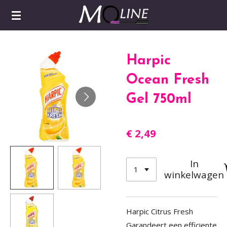
Ga
direct
naar
de
Harpic
hoofdinhoud
Ocean Fresh
Gel 750ml
€ 2,49
In
winkelwagen
Harpic Citrus Fresh
Garandeert een efficiente