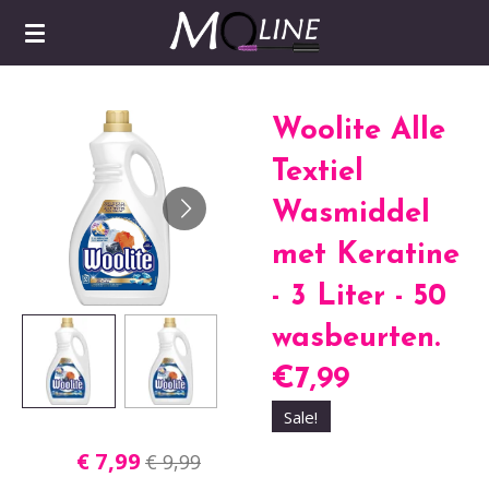
Ga
direct
naar
de
Woolite Alle
hoofdinhoud
Textiel
Wasmiddel
met Keratine
- 3 Liter - 50
wasbeurten.
€7,99
Sale!
€ 7,99
€ 9,99