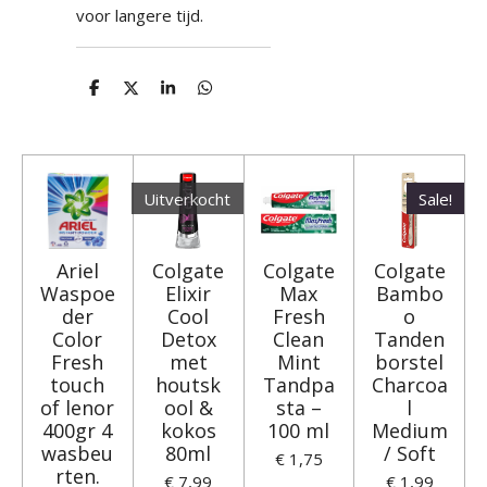
voor langere tijd.
D
D
S
D
e
e
h
e
l
e
a
l
e
l
r
e
n
e
n
Uitverkocht
Sale!
Ariel
Colgate
Colgate
Colgate
Waspoe
Elixir
Max
Bambo
der
Cool
Fresh
o
Color
Detox
Clean
Tanden
Fresh
met
Mint
borstel
touch
houtsk
Tandpa
Charcoa
of lenor
ool &
sta –
l
400gr 4
kokos
100 ml
Medium
wasbeu
80ml
/ Soft
€ 1,75
rten.
€ 7,99
€ 1,99