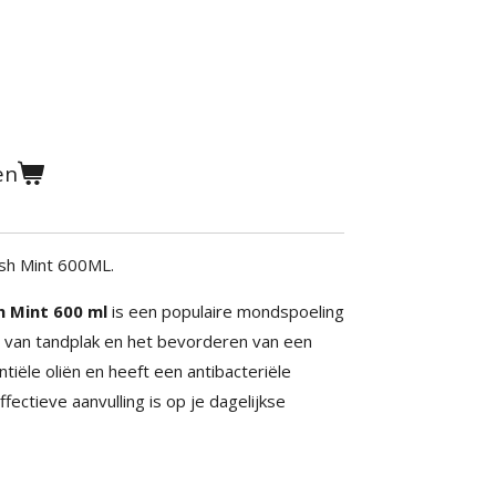
en
sh Mint 600ML.
h Mint 600 ml
is een populaire mondspoeling
n van tandplak en het bevorderen van een
tiële oliën en heeft een antibacteriële
ectieve aanvulling is op je dagelijkse