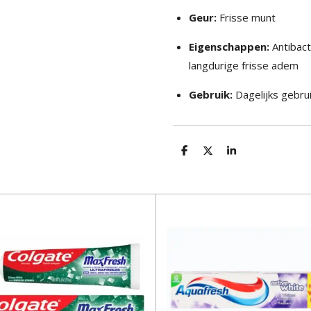
Geur:
Frisse munt
Eigenschappen:
Antibact
langdurige frisse adem
Gebruik:
Dagelijks gebru
D
D
S
e
e
h
l
e
a
e
l
r
n
e