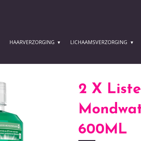
HAARVERZORGING
LICHAAMSVERZORGING
2 X Liste
Mondwat
600ML