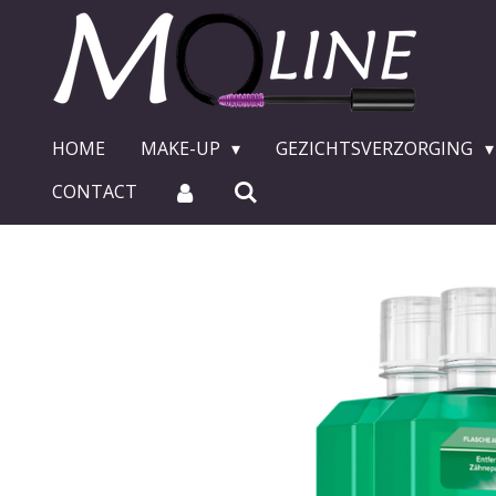
Ga
direct
naar
de
hoofdinhoud
HOME
MAKE-UP
GEZICHTSVERZORGING
CONTACT