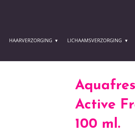
HAARVERZORGING
LICHAAMSVERZORGING
Aquafre
Active F
100 ml.