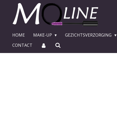
Ga
direct
naar
de
hoofdinhoud
HOME
MAKE-UP
GEZICHTSVERZORGING
CONTACT