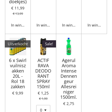
doekjes)
€ 11,99
€ 13,99
In winkelwagen
In winkelwagen
In winkelwagen
In winkelwag
Uitverkocht
Sale!
6 x Swirl
ACTIF
Agerul
vuilnisz
RAVA
Aroma
akken
DEODO
Intense
20L -
RANT
Dennen
Rol 18
SPRAY
geur
zakken
150ml
Allesrei
niger
€ 9,99
€ 1,25
1500ml.
€ 1,99
€ 2,75