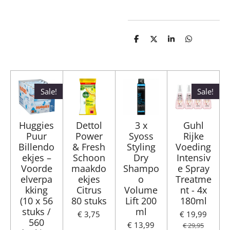
D
D
S
D
e
e
h
e
l
e
a
l
e
l
r
e
n
e
n
Sale!
Sale!
Huggies
Dettol
3 x
Guhl
Puur
Power
Syoss
Rijke
Billendo
& Fresh
Styling
Voeding
ekjes –
Schoon
Dry
Intensiv
Voorde
maakdo
Shampo
e Spray
elverpa
ekjes
o
Treatme
kking
Citrus
Volume
nt - 4x
(10 x 56
80 stuks
Lift 200
180ml
stuks /
ml
€ 3,75
€ 19,99
560
€ 13,99
€ 29,95