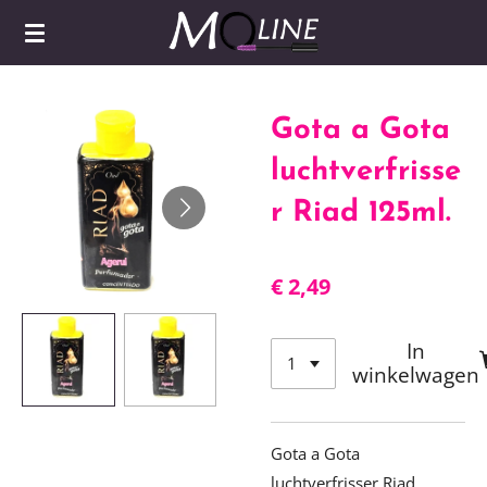
Ga
direct
naar
de
Gota a Gota
hoofdinhoud
luchtverfrisse
r Riad 125ml.
€ 2,49
In
winkelwagen
Gota a Gota
luchtverfrisser Riad