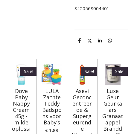
8420568004401
D
D
S
D
e
e
h
e
l
e
a
l
e
l
r
e
n
e
n
Sale!
Sale!
Sale!
Dove
LULA
Asevi
Luxe
Baby
Zachte
Geconc
Geur
Nappy
Teddy
entreer
Geurka
Cream
Badspo
de &
ars
45g -
ns voor
Superg
Granaat
milde
Baby’s
eurend
appel
oplossi
e
Brandd
€ 1,89