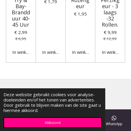
rry &
Rozeng
Perzikg
€ 1,79
Bay-
eur
eur - 3
Brandd
laags
€ 1,95
uur 40-
-32
45 Uur
Rollen.
€ 2,99
€ 9,99
€ 6,95
€ 12,99
In winkelwagen
In winkelwagen
In winkelwagen
In winkelwage
© 2024
Moline.nl
Deze website gebruikt cookies voor analyse-
doeleinden en/of het tonen van advertenties.
Door gebruik te blijven maken van de site gaat u
hiermee akkoord.
Akkoord
E-mailadres
Telefoonnummer
Kaart
WhatsApp