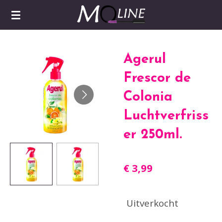
Ga
direct
naar
de
Agerul
hoofdinhoud
Frescor de
Colonia
Luchtverfriss
er 250ml.
€ 3,99
Uitverkocht