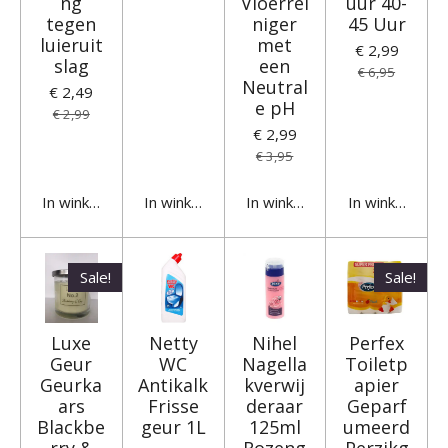
ng
Vloerrei
uur 40-
tegen
niger
45 Uur
luieruit
met
€ 2,99
slag
een
€ 6,95
Neutral
€ 2,49
e pH
€ 2,99
€ 2,99
€ 3,95
In winkelwagen
In winkelwagen
In winkelwagen
In winkelwage
Sale!
Sale!
Luxe
Netty
Nihel
Perfex
Geur
WC
Nagella
Toiletp
Geurka
Antikalk
kverwij
apier
ars
Frisse
deraar
Geparf
Blackbe
geur 1L
125ml
umeerd