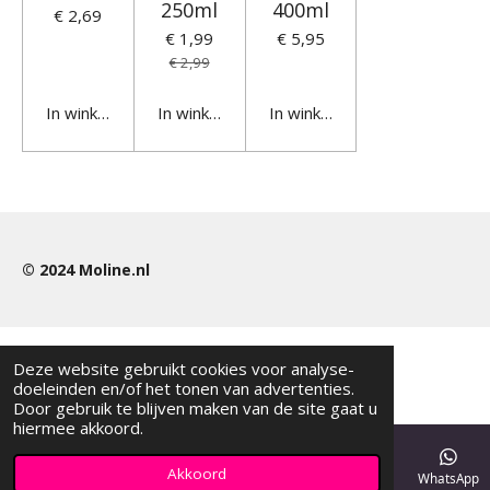
250ml
400ml
€ 2,69
€ 1,99
€ 5,95
€ 2,99
In winkelwagen
In winkelwagen
In winkelwagen
© 2024
Moline.nl
Deze website gebruikt cookies voor analyse-
doeleinden en/of het tonen van advertenties.
Door gebruik te blijven maken van de site gaat u
hiermee akkoord.
Akkoord
E-mailadres
Telefoonnummer
Kaart
WhatsApp