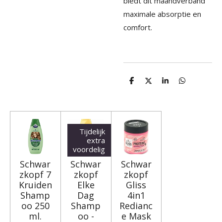
biedt dit maandverband
maximale absorptie en
comfort.
D
D
S
D
e
e
h
e
l
e
a
l
e
l
r
e
n
e
n
Tijdelijk
extra
voordelig
Schwar
Schwar
Schwar
zkopf 7
zkopf
zkopf
Kruiden
Elke
Gliss
Shamp
Dag
4in1
oo 250
Shamp
Redianc
ml.
oo -
e Mask