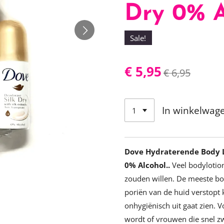
Dry 0% A
Sale!
€ 5,95
€ 6,95
In winkelwag
Dove Hydraterende Body L
0% Alcohol..
Veel bodylotio
zouden willen. De meeste bod
poriën van de huid verstopt k
onhygiënisch uit gaat zien. 
wordt of vrouwen die snel z