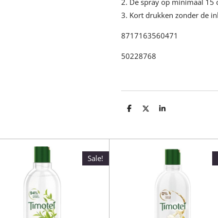
2. De spray op minimaal 15 
3. Kort drukken zonder de in
8717163560471
50228768
D
D
S
e
e
h
l
e
a
e
l
r
n
e
Sale!