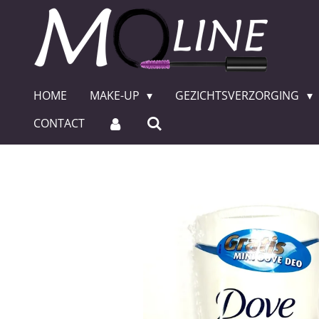
Ga
direct
naar
de
hoofdinhoud
HOME
MAKE-UP
GEZICHTSVERZORGING
CONTACT