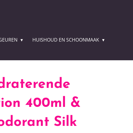
GEUREN
HUISHOUD EN SCHOONMAAK
draterende
ion 400ml &
dorant Silk