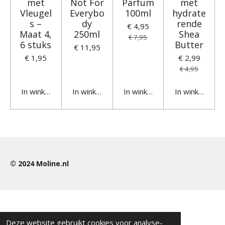
met
Not For
Parfum
met
Vleugel
Everybo
100ml
hydrate
s –
dy
rende
€ 4,95
Maat 4,
250ml
Shea
€ 7,95
6 stuks
Butter
€ 11,95
€ 1,95
€ 2,99
€ 4,95
In winkelwagen
In winkelwagen
In winkelwagen
In winkelwage
© 2024
Moline.nl
Deze website gebruikt cookies voor analyse-