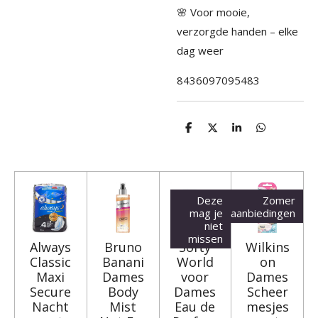
🌸 Voor mooie,
verzorgde handen – elke
dag weer
8436097095483
D
D
S
D
e
e
h
e
l
e
a
l
e
l
r
e
n
e
n
Deze
Zomer
mag je
aanbiedingen
niet
missen
Always
Bruno
Softy
Wilkins
Classic
Banani
World
on
Maxi
Dames
voor
Dames
Secure
Body
Dames
Scheer
Nacht
Mist
Eau de
mesjes