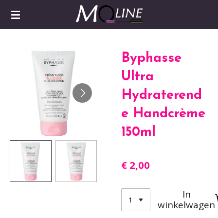
Ga
direct
naar
de
Byphasse
hoofdinhoud
Ultra
Hydraterend
e Handcrème
150ml
€ 2,00
In
winkelwagen