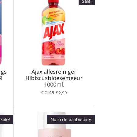
Sale!
ngs
Ajax allesreiniger
9
Hibiscusbloesemgeur
1000ml.
€ 2,49
€ 2,99
Sale!
Nu in de aanbieding