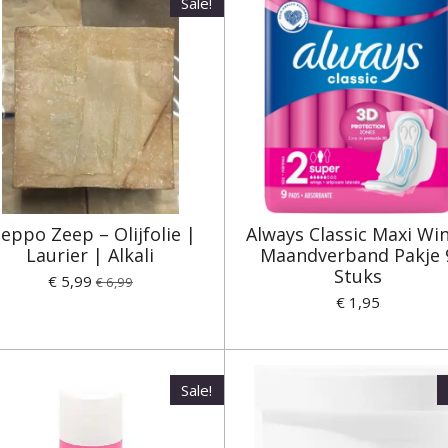
Sale!
leppo Zeep – Olijfolie |
Always Classic Maxi Wi
Laurier | Alkali
Maandverband Pakje 
Stuks
€ 5,99
€ 6,99
€ 1,95
Sale!