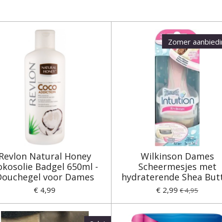
e
e
h
l
e
a
e
l
r
n
e
Zomer aanbied
Revlon Natural Honey
Wilkinson Dames
okosolie Badgel 650ml -
Scheermesjes met
Douchegel voor Dames
hydraterende Shea But
€ 4,99
€ 2,99
€ 4,95