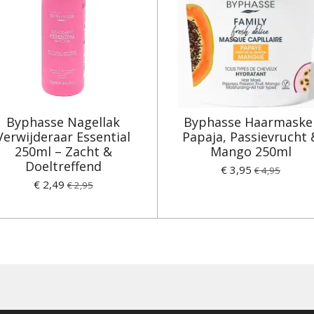
Byphasse Nagellak
Byphasse Haarmaske
Verwijderaar Essential
Papaja, Passievrucht 
250ml – Zacht &
Mango 250ml
Doeltreffend
€ 3,95
€ 4,95
€ 2,49
€ 2,95