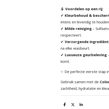
🧴
Voordelen op een rij:
✔
Kleurbehoud & bescher
intens en levendig te houden
✔
Milde reiniging
– Sulfaatv
respecteert.
✔
Verzorgende ingrediën
na elke wasbeurt.
✔
Luxueuze geurbeleving
–
komt.
✨ De perfecte eerste stap in
Gebruik samen met de
Colo
zachtheid, hydratatie en kleur
D
D
S