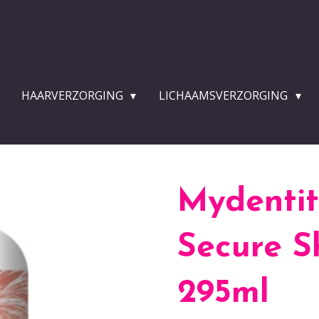
HAARVERZORGING
LICHAAMSVERZORGING
Mydentit
Secure 
295ml