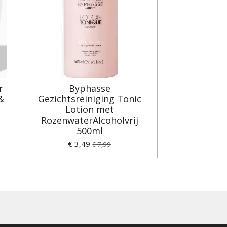
r
Byphasse
&
Gezichtsreiniging Tonic
Lotion met
RozenwaterAlcoholvrij
500ml
€ 3,49
€ 7,99