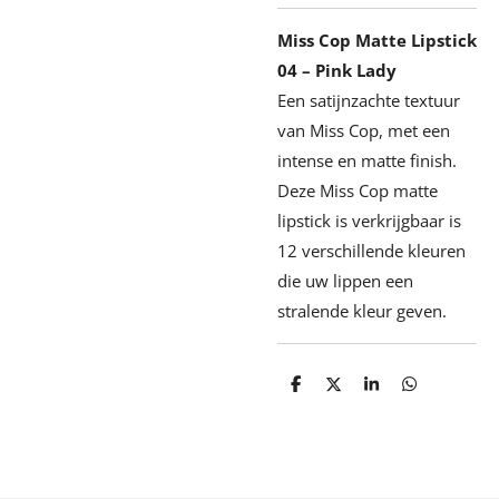
Miss Cop Matte Lipstick
04 – Pink Lady
Een satijnzachte textuur
van Miss Cop, met een
intense en matte finish.
Deze Miss Cop matte
lipstick is verkrijgbaar is
12 verschillende kleuren
die uw lippen een
stralende kleur geven.
D
D
S
D
e
e
h
e
l
e
a
l
e
l
r
e
n
e
n