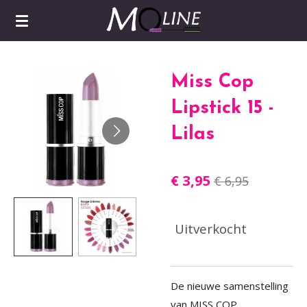
Ga
direct
naar
de
Miss Cop
hoofdinhoud
Lipstick 15 -
Lilas
€ 3,95
€ 6,95
Uitverkocht
De nieuwe samenstelling
van MISS COP