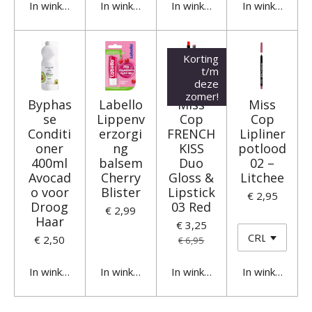
In winkelwagen
In winkelwagen
In winkelwagen
In winkelwage
Korting
t/m
deze
zomer!
Byphas
Labello
Miss
Miss
se
Lippenv
Cop
Cop
Conditi
erzorgi
FRENCH
Lipliner
oner
ng
KISS
potlood
400ml
balsem
Duo
02 –
Avocad
Cherry
Gloss &
Litchee
o voor
Blister
Lipstick
€ 2,95
Droog
03 Red
€ 2,99
Haar
€ 3,25
€ 2,50
€ 6,95
In winkelwagen
In winkelwagen
In winkelwagen
In winkelwage