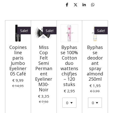
D
D
S
D
e
e
h
e
l
e
a
l
e
l
r
e
n
e
n
Sale!
Sale!
Sale!
Copines
Miss
Byphas
Byphas
line
Cop
se 100%
se
paris
Felt
Cotton
deodor
Jumbo
Semi
duo
ant
Eyeliner
Perman
wattens
spray
05 Café
ent
chijfjes
almond
Eyeliner
– 120
250ml
€ 9,99
M30-
stuks
€ 1,95
€ 14,95
Noir
€ 2,95
€ 3,99
€ 3,35
€ 7,50