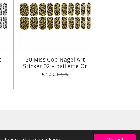
t
20 Miss Cop Nagel Art
Sticker 02 – paillette Or
€ 1,50
€ 4,95
 site gaat u hiermee akkoord.
Akkoord