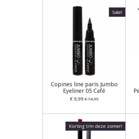
Sale!
Copines line paris Jumbo
Eyeliner 05 Café
P
€ 9,99
€ 14,95
Korting t/m deze zomer!