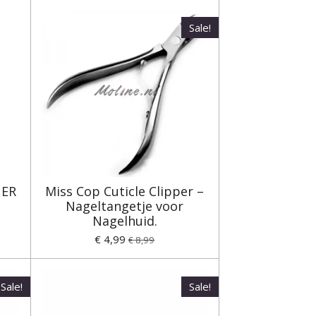
Sale!
NER
Miss Cop Cuticle Clipper –
Nageltangetje voor
Nagelhuid.
€ 4,99
€ 8,99
Sale!
Sale!