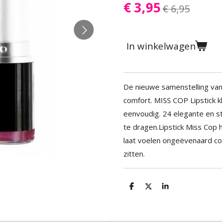
€ 3,95
€ 6,95
In winkelwagen
De nieuwe samenstelling va
comfort. MISS COP Lipstick k
eenvoudig. 24 elegante en str
te dragen.Lipstick Miss Cop 
laat voelen ongeëvenaard comf
zitten.
D
D
S
e
e
h
l
e
a
e
l
r
n
e