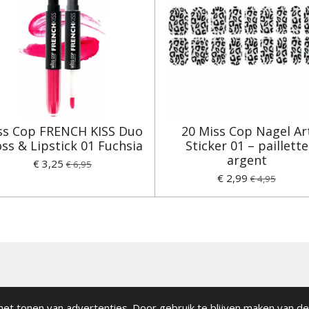
ss Cop FRENCH KISS Duo
20 Miss Cop Nagel Ar
ss & Lipstick 01 Fuchsia
Sticker 01 – paillette
argent
€ 3,25
€ 6,95
€ 2,99
€ 4,95
et tonen van advertenties. Door gebruik te blijven maken van de