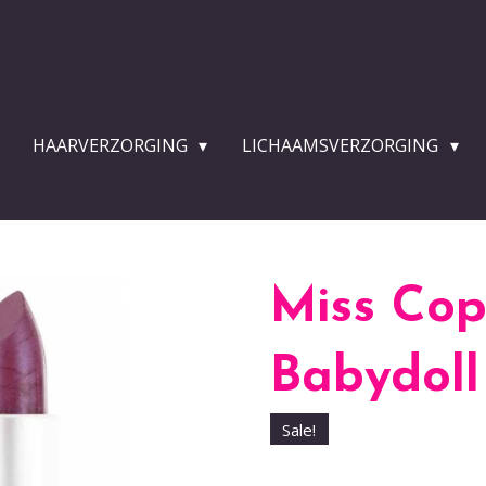
HAARVERZORGING
LICHAAMSVERZORGING
Miss Cop 
Babydoll
Sale!