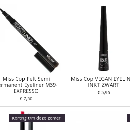
Miss Cop Felt Semi
Miss Cop VEGAN EYELI
ermanent Eyeliner M39-
INKT ZWART
EXPRESSO
€ 5,95
€ 7,50
Korting t/m deze zomer!