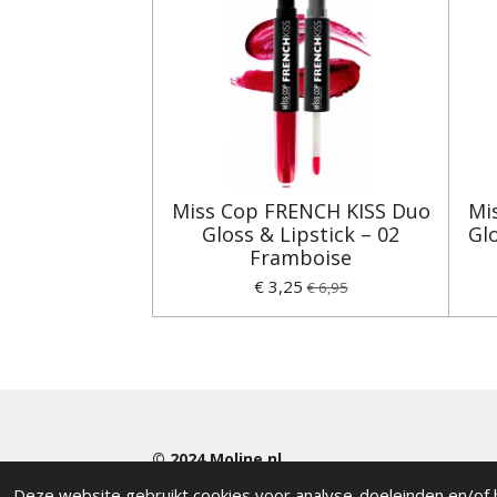
Miss Cop FRENCH KISS Duo
Mi
Gloss & Lipstick – 02
Glo
Framboise
€ 3,25
€ 6,95
© 2024
Moline.nl
Deze website gebruikt cookies voor analyse-doeleinden en/of h