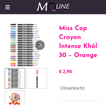
Ga
direct
naar
de
Miss Cop
hoofdinhoud
Crayon
Intense Khôl
30 – Orange
€ 2,95
Uitverkocht