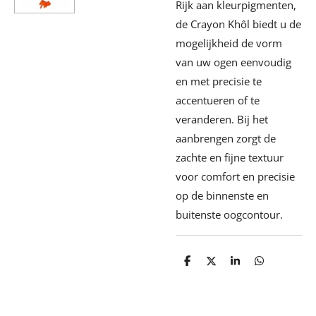
Rijk aan kleurpigmenten,
de Crayon Khôl biedt u de
mogelijkheid de vorm
van uw ogen eenvoudig
en met precisie te
accentueren of te
veranderen. Bij het
aanbrengen zorgt de
zachte en fijne textuur
voor comfort en precisie
op de binnenste en
buitenste oogcontour.
D
D
S
D
e
e
h
e
l
e
a
l
e
l
r
e
n
e
n