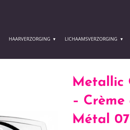
HAARVERZORGING
LICHAAMSVERZORGING
Metalli
– Crème 
Métal 07