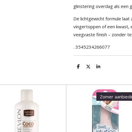
glinstering overdag als een 
De lichtgewicht formule laa
vingertoppen of een kwast, 
veegvaste finish – zonder te
. 3545234266077
D
D
S
e
e
h
l
e
a
e
l
r
n
e
Zomer aanbied