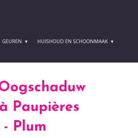
GEUREN
HUISHOUD EN SCHOONMAAK
c Oogschaduw
à Paupières
 - Plum