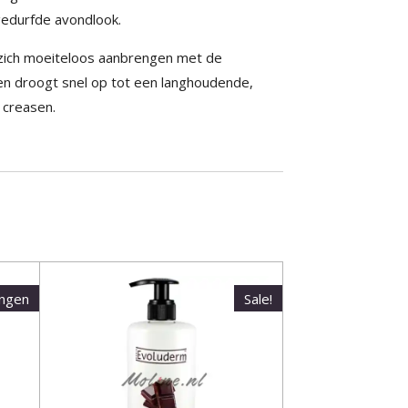
gedurfde avondlook.
t zich moeiteloos aanbrengen met de
en droogt snel op tot een langhoudende,
 creasen.
ingen
Sale!