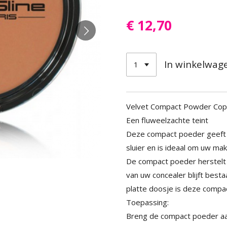
€ 12,70
In winkelwag
Velvet Compact Powder Copin
Een fluweelzachte teint
Deze compact poeder geeft 
sluier en is ideaal om uw ma
De compact poeder herstelt 
van uw concealer blijft best
platte doosje is deze comp
Toepassing:
Breng de compact poeder aan