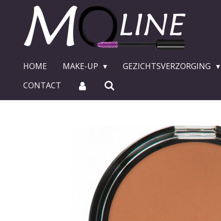
Ga
direct
naar
de
hoofdinhoud
HOME
MAKE-UP
GEZICHTSVERZORGING
CONTACT