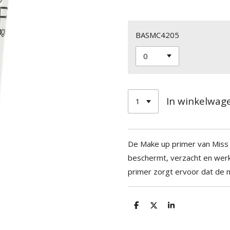
BASMC4205
In winkelwag
De Make up primer van Miss 
beschermt, verzacht en werk
primer zorgt ervoor dat de ma
D
D
S
e
e
h
l
e
a