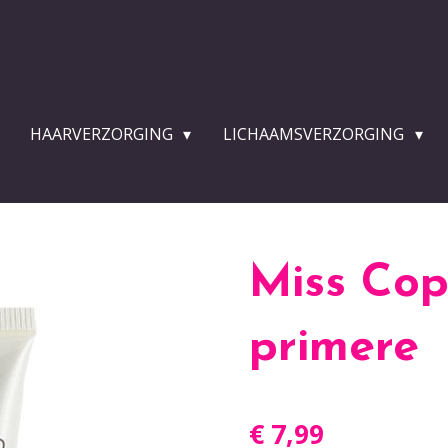
HAARVERZORGING
LICHAAMSVERZORGING
Miss Co
primere
€ 7,99