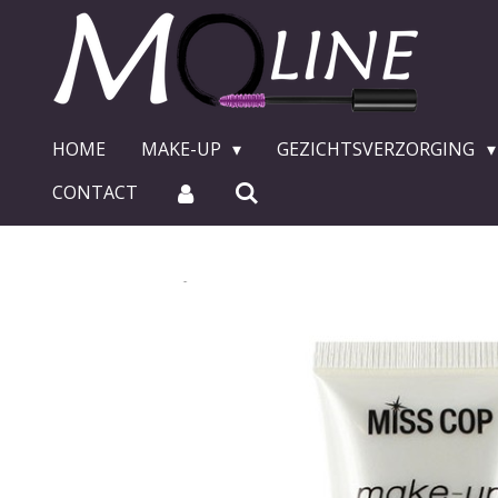
Ga
direct
naar
de
hoofdinhoud
HOME
MAKE-UP
GEZICHTSVERZORGING
CONTACT