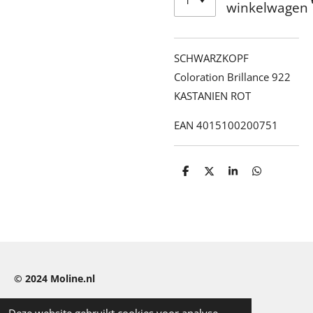
winkelwagen
SCHWARZKOPF
Coloration Brillance 922
KASTANIEN ROT
EAN 4015100200751
D
D
S
D
e
e
h
e
l
e
a
l
e
l
r
e
n
e
n
© 2024
Moline.nl