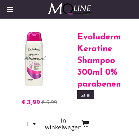
Ga
direct
naar
de
Evoluderm
hoofdinhoud
Keratine
Shampoo
300ml 0%
parabenen
Sale!
€ 3,99
€ 5,99
In
winkelwagen