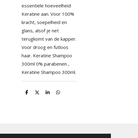
essentiële hoeveelheid
Keratine aan. Voor 100%
kracht, soepelheid en
glans, alsof je net
terugkomt van de kapper.
Voor droog en futloos
haar. Keratine Shampoo
300ml 0% parabenen ,
Keratine Shampoo 300ml.
D
D
S
D
e
e
h
e
l
e
a
l
e
l
r
e
n
e
n