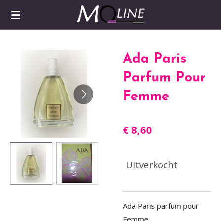
Ga
direct
naar
de
Ada Paris
hoofdinhoud
Parfum Pour
Femme
€ 8,60
Uitverkocht
Ada Paris parfum pour
Femme