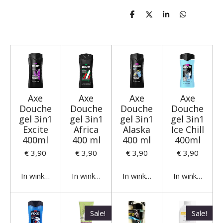
D
D
S
D
e
e
h
e
l
e
a
l
e
l
r
e
n
e
n
Axe
Axe
Axe
Axe
Douche
Douche
Douche
Douche
gel 3in1
gel 3in1
gel 3in1
gel 3in1
Excite
Africa
Alaska
Ice Chill
400ml
400 ml
400 ml
400ml
€ 3,90
€ 3,90
€ 3,90
€ 3,90
In winkelwagen
In winkelwagen
In winkelwagen
In winkelwage
Sale!
Sale!