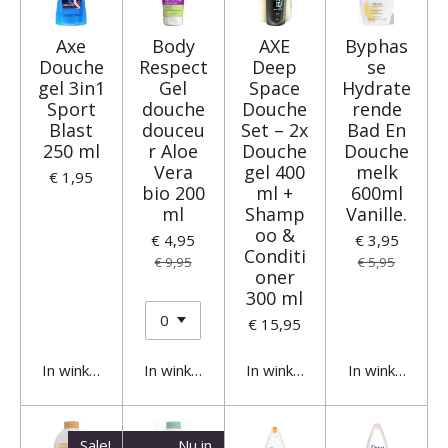
Axe
Body
AXE
Byphas
Douche
Respect
Deep
se
gel 3in1
Gel
Space
Hydrate
Sport
douche
Douche
rende
Blast
douceu
Set – 2x
Bad En
250 ml
r Aloe
Douche
Douche
Vera
gel 400
melk
€ 1,95
bio 200
ml +
600ml
ml
Shamp
Vanille.
oo &
€ 4,95
€ 3,95
Conditi
€ 9,95
€ 5,95
oner
300 ml
€ 15,95
In winkelwagen
In winkelwagen
In winkelwagen
In winkelwage
Sale!
Nu in