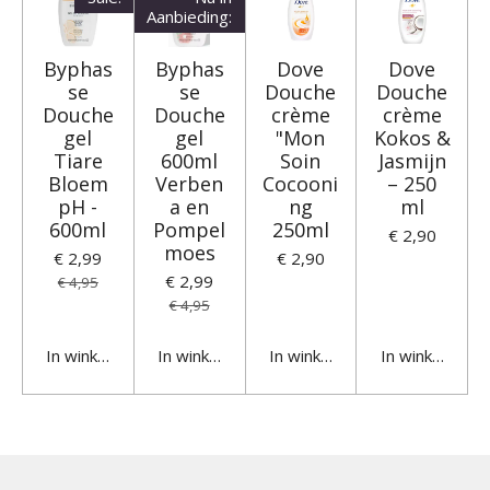
Aanbieding:
Byphas
Byphas
Dove
Dove
se
se
Douche
Douche
Douche
Douche
crème
crème
gel
gel
"Mon
Kokos &
Tiare
600ml
Soin
Jasmijn
Bloem
Verben
Cocooni
– 250
pH -
a en
ng
ml
600ml
Pompel
250ml
€ 2,90
moes
€ 2,99
€ 2,90
€ 2,99
€ 4,95
€ 4,95
In winkelwagen
In winkelwagen
In winkelwagen
In winkelwage