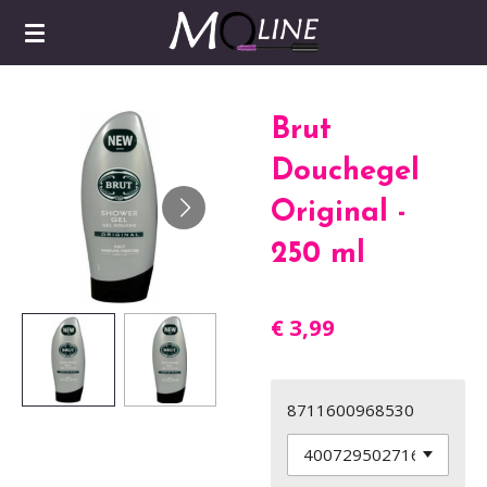
Ga
direct
naar
de
Brut
hoofdinhoud
Douchegel
Original -
250 ml
€ 3,99
8711600968530