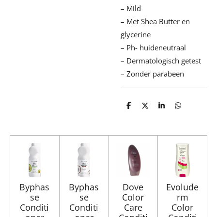
– Mild
– Met Shea Butter en
glycerine
– Ph- huideneutraal
– Dermatologisch getest
– Zonder parabeen
D
D
S
D
e
e
h
e
l
e
a
l
e
l
r
e
n
e
n
Byphas
Byphas
Dove
Evolude
se
se
Color
rm
Conditi
Conditi
Care
Color