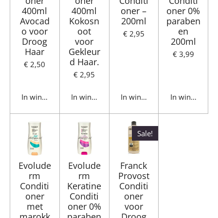
oner
oner
Conditi
Conditi
400ml
400ml
oner –
oner 0%
Avocad
Kokosn
200ml
paraben
o voor
oot
en
€ 2,95
Droog
voor
200ml
Haar
Gekleur
€ 3,99
d Haar.
€ 2,50
€ 2,95
In winkelwagen
In winkelwagen
In winkelwagen
In winkelwag
Sale!
Evolude
Evolude
Franck
rm
rm
Provost
Conditi
Keratine
Conditi
oner
Conditi
oner
met
oner 0%
voor
marokk
paraben
Droog