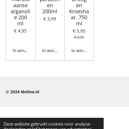
aanse
en
en
arganoli
200ml
Kroesha
e 200
ar. 750
€ 3,99
ml
ml
€ 4,95
€ 5,95
€ 6,95
In winkelwagen
In winkelwagen
In winkelwagen
© 2024
Moline.nl
Deze website gebruikt cookies voor analyse-