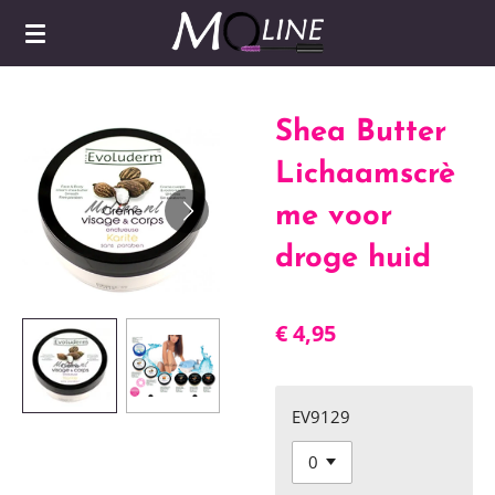
Ga
direct
naar
de
Shea Butter
hoofdinhoud
Lichaamscrè
me voor
droge huid
€ 4,95
EV9129