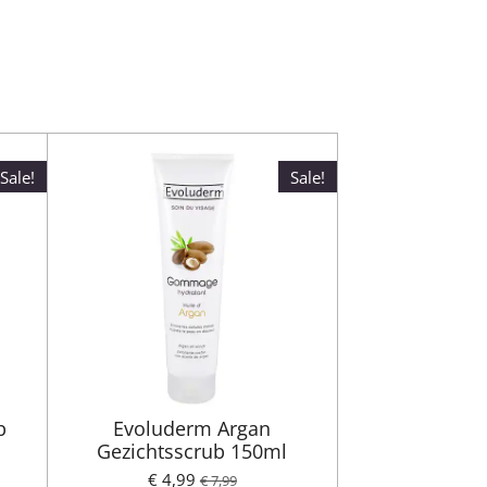
Sale!
Sale!
b
Evoluderm Argan
Gezichtsscrub 150ml
€ 4,99
€ 7,99