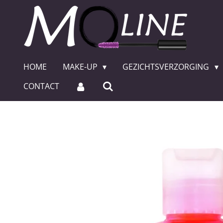
Ga
direct
naar
de
hoofdinhoud
HOME
MAKE-UP
GEZICHTSVERZORGING
CONTACT