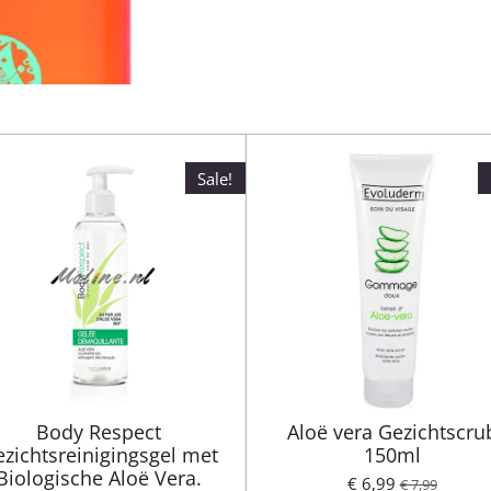
Sale!
Body Respect
Aloë vera Gezichtscru
zichtsreinigingsgel met
150ml
Biologische Aloë Vera.
€ 6,99
€ 7,99