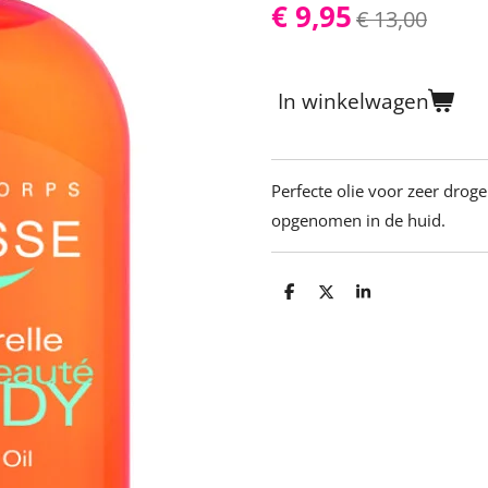
€ 9,95
€ 13,00
In winkelwagen
Perfecte olie voor zeer drog
opgenomen in de huid.
D
D
S
e
e
h
l
e
a
e
l
r
n
e