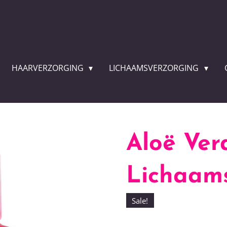
HAARVERZORGING
LICHAAMSVERZORGING
Aloë Ver
Lichaams
Sale!