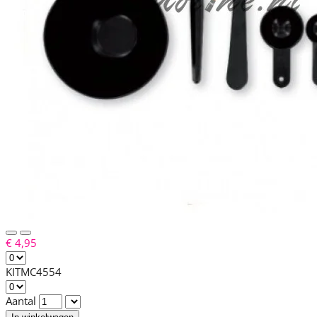
€ 4,95
KITMC4554
Aantal