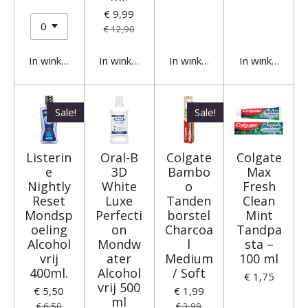
€ 9,99
€ 12,90
In winkelwagen
In winkelwagen
In winkelwagen
In winkelwage
Sale!
Sale!
Listerin
Oral-B
Colgate
Colgate
e
3D
Bambo
Max
Nightly
White
o
Fresh
Reset
Luxe
Tanden
Clean
Mondsp
Perfecti
borstel
Mint
oeling
on
Charcoa
Tandpa
Alcohol
Mondw
l
sta –
vrij
ater
Medium
100 ml
400ml.
Alcohol
/ Soft
€ 1,75
vrij 500
€ 5,50
€ 1,99
ml
€ 6,50
€ 3,99