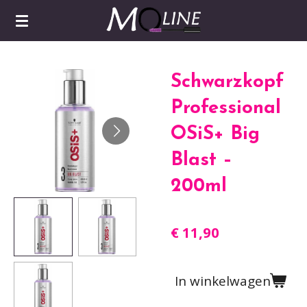
Ga
direct
naar
de
Schwarzkopf
hoofdinhoud
Professional
OSiS+ Big
Blast –
200ml
€ 11,90
In winkelwagen