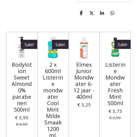
D
D
S
D
e
e
h
e
l
e
a
l
e
l
r
e
n
e
n
Sale!
Sale!
Sale!
Bodylot
2 x
Elmex
Listerin
ion
600ml
Junior
e
Sweet
Listerin
Mondw
Mondw
Almond
e
ater 6-
ater
0%
mondw
12 jaar -
Fresh
parabe
ater
400ml
Mint
nen
Cool
500ml
€ 3,25
500ml
Mint
€ 3,75
Milde
€ 3,95
€ 3,99
Smaak
€ 6,99
1200
ml.