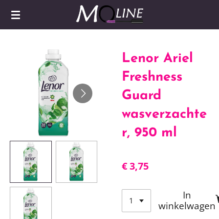
Ga
direct
naar
de
Lenor Ariel
hoofdinhoud
Freshness
Guard
wasverzachte
r, 950 ml
€ 3,75
In
winkelwagen