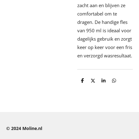
zacht aan en blijven ze
comfortabel om te
dragen. De handige fles
van 950 ml is ideaal voor
dagelijks gebruik en zorgt
keer op keer voor een fris
en verzorgd wasresultaat.
D
D
S
D
e
e
h
e
l
e
a
l
e
l
r
e
n
e
n
© 2024
Moline.nl