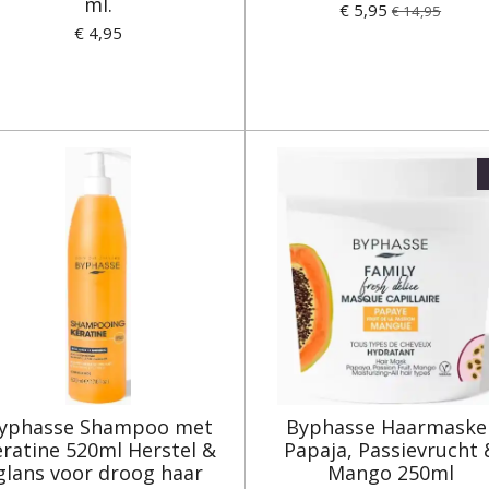
ml.
€ 5,95
€ 14,95
€ 4,95
yphasse Shampoo met
Byphasse Haarmaske
eratine 520ml Herstel &
Papaja, Passievrucht 
glans voor droog haar
Mango 250ml