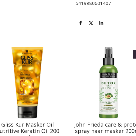
5419980601407
D
D
S
e
e
h
l
e
a
e
l
r
n
e
Gliss Kur Masker Oil
John Frieda care & prot
utritive Keratin Oil 200
spray haar masker 200