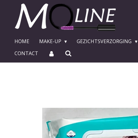
Ga
direct
naar
de
hoofdinhoud
HOME
MAKE-UP
GEZICHTSVERZORGING
CONTACT