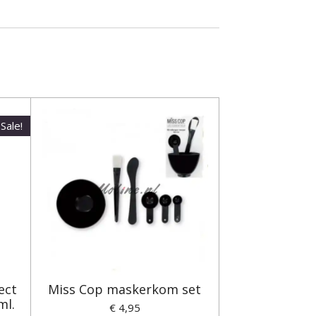
Sale!
ect
Miss Cop maskerkom set
ml.
€ 4,95