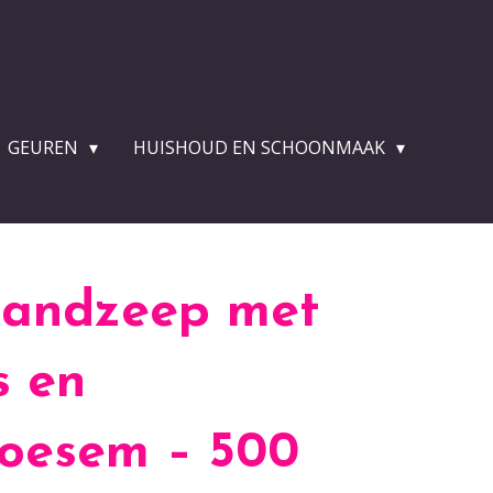
GEUREN
HUISHOUD EN SCHOONMAAK
Handzeep met
s en
oesem – 500