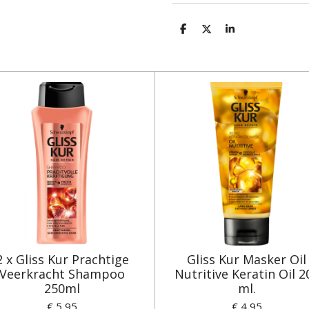
D
D
S
e
e
h
l
e
a
e
l
r
n
e
2 x Gliss Kur Prachtige
Gliss Kur Masker Oil
Veerkracht Shampoo
Nutritive Keratin Oil 2
250ml
ml.
€ 5,95
€ 4,95