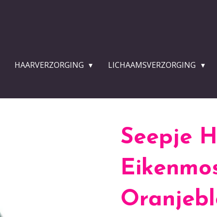
HAARVERZORGING
LICHAAMSVERZORGING
Seepje 
Eikenmo
Oranjebl