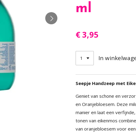
ml
€ 3,95
In winkelwag
Seepje Handzeep met Eike
Geniet van schone en verz
en Oranjebloesem. Deze mild
manier en laat een verfijnde
tonen van eikenmos combiner
van oranjebloesem voor een