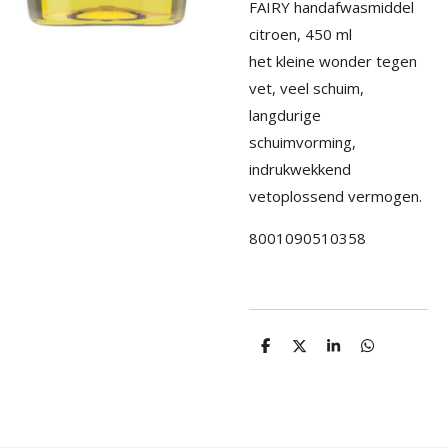
FAIRY handafwasmiddel
citroen, 450 ml
het kleine wonder tegen
vet, veel schuim,
langdurige
schuimvorming,
indrukwekkend
vetoplossend vermogen.
8001090510358
D
D
S
D
e
e
h
e
l
e
a
l
e
l
r
e
n
e
n