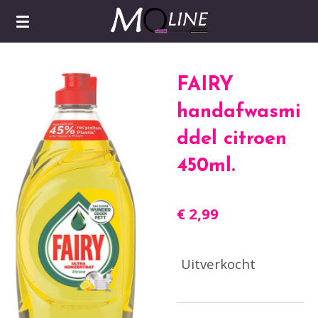
Ga
direct
naar
de
FAIRY
hoofdinhoud
handafwasmi
ddel citroen
450ml.
€ 2,99
Uitverkocht