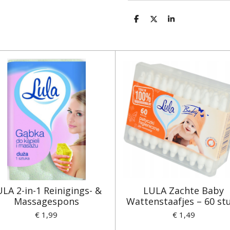
D
D
S
e
e
h
l
e
a
e
l
r
n
e
LA 2-in-1 Reinigings- &
LULA Zachte Baby
Massagespons
Wattenstaafjes – 60 st
€ 1,99
€ 1,49