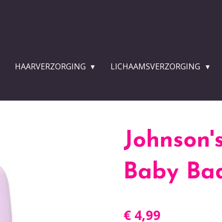
HAARVERZORGING
LICHAAMSVERZORGING
Johnson'
Baby Ba
€ 4,99