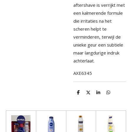
aftershave is verrijkt met
een kalmerende formule
die irritaties na het
scheren helpt te
verminderen, terwijl de
unieke geur een subtiele
maar langdurige indruk
achterlaat.
AXE6345
D
D
S
D
e
e
h
e
l
e
a
l
e
l
r
e
n
e
n