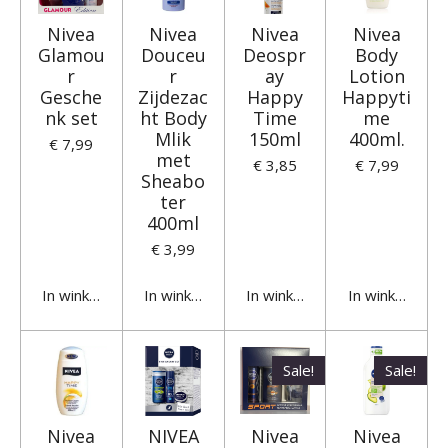
Nivea
Nivea
Nivea
Nivea
Glamou
Douceu
Deospr
Body
r
r
ay
Lotion
Gesche
Zijdezac
Happy
Happyti
nk set
ht Body
Time
me
Mlik
150ml
400ml.
€ 7,99
met
€ 3,85
€ 7,99
Sheabo
ter
400ml
€ 3,99
In winkelwagen
In winkelwagen
In winkelwagen
In winkelwage
Sale!
Sale!
Nivea
NIVEA
Nivea
Nivea