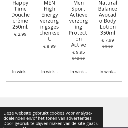
Happy
MEN
Men
Natural
Time
High
Sport
Balance
Douche
Energy
Actieve
Avocad
crème
verzorg
verzorg
o Body
250ml.
ingsges
ing
Lotion
chenkse
Protecti
350ml
€ 2,99
t.
on
€ 7,99
Active
€ 8,99
€ 9,99
€ 9,95
€ 12,99
In winkelwagen
In winkelwagen
In winkelwagen
In winkelwage
© 2024
Moline.nl
Deze website gebruikt cookies voor analyse-
doeleinden en/of het tonen van advertenties.
Door gebruik te blijven maken van de site gaat u