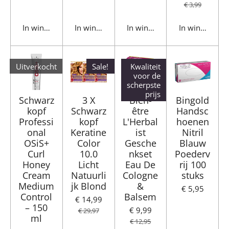
€ 3,99
In winkelwagen
In winkelwagen
In winkelwagen
In winkelwag
Uitverkocht
Sale!
Kwaliteit
voor de
scherpste
prijs
Schwarz
3 X
Bien-
Bingold
kopf
Schwarz
être
Handsc
Professi
kopf
L'Herbal
hoenen
onal
Keratine
ist
Nitril
OSiS+
Color
Gesche
Blauw
Curl
10.0
nkset
Poederv
Honey
Licht
Eau De
rij 100
Cream
Natuurli
Cologne
stuks
Medium
jk Blond
&
€ 5,95
Control
Balsem
€ 14,99
– 150
€ 9,99
€ 29,97
ml
€ 12,95