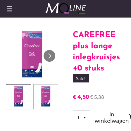
Ga
direct
naar
de
CAREFREE
hoofdinhoud
plus lange
inlegkruisjes
40 stuks
Sale!
€ 4,50
€ 5,38
In
winkelwagen