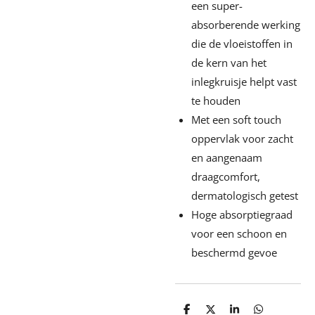
een super-
absorberende werking
die de vloeistoffen in
de kern van het
inlegkruisje helpt vast
te houden
Met een soft touch
oppervlak voor zacht
en aangenaam
draagcomfort,
dermatologisch getest
Hoge absorptiegraad
voor een schoon en
beschermd gevoe
D
D
S
D