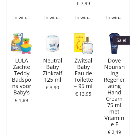
€ 7,99
In winkelwagen
In winkelwagen
In winkelwagen
In winkelwag
Sale!
LULA
Neutral
Zwitsal
Dove
Zachte
Baby
Baby
Nourish
Teddy
Zinkzalf
Eau de
ing
Badspo
125 ml
Toilette
Regener
ns voor
– 95 ml
ating
€ 3,90
Baby’s
Hand
€ 13,95
Cream
€ 1,89
75 ml
met
Vitamin
e F
€ 2,49