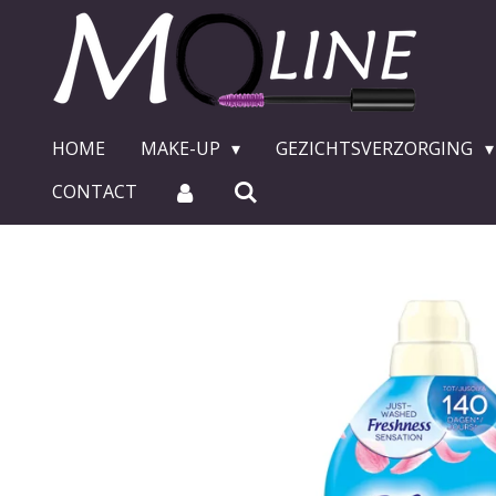
Ga
direct
naar
de
hoofdinhoud
HOME
MAKE-UP
GEZICHTSVERZORGING
CONTACT