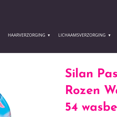
HAARVERZORGING
LICHAAMSVERZORGING
Silan Pas
Rozen Wa
54 wasbe