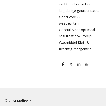
zacht en fris met een
langdurige geursensatie.
Goed voor 60
wasbeurten.
Gebruik voor optimaal
resultaat ook Robijn
Wasmiddel Klein &
Krachtig Morgenfris.
D
D
S
D
e
e
h
e
l
e
a
l
e
l
r
e
n
e
n
© 2024
Moline.nl