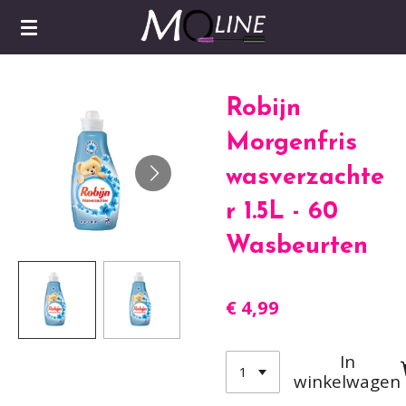
Ga
direct
naar
de
Robijn
hoofdinhoud
Morgenfris
wasverzachte
r 1.5L - 60
Wasbeurten
€ 4,99
In
winkelwagen