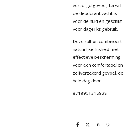
verzorgd gevoel, terwijl
de deodorant zacht is
voor de huid en geschikt
voor dagelijks gebruik.
Deze roll-on combineert
natuurlijke frisheid met
effectieve bescherming,
voor een comfortabel en
zelfverzekerd gevoel, de
hele dag door.
8718951315938
D
D
S
D
e
e
h
e