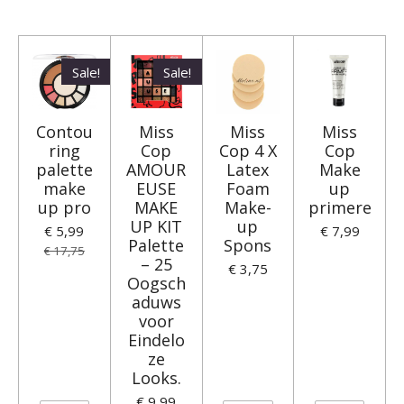
l
e
a
l
e
l
r
e
n
e
n
Sale!
Sale!
Contou
Miss
Miss
Miss
ring
Cop
Cop 4 X
Cop
palette
AMOUR
Latex
Make
make
EUSE
Foam
up
up pro
MAKE
Make-
primere
UP KIT
up
€ 5,99
€ 7,99
Palette
Spons
€ 17,75
– 25
€ 3,75
Oogsch
aduws
voor
Eindelo
ze
Looks.
€ 9,99